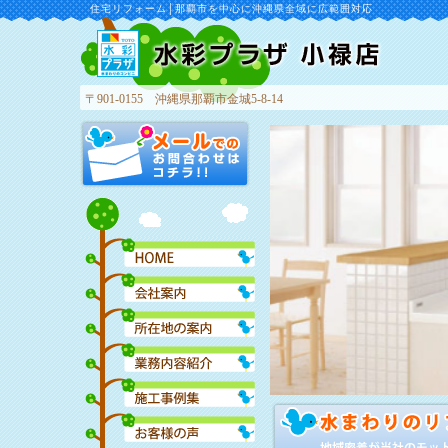
住宅リフォーム│那覇市を中心に沖縄県全域に広範囲対応
〒901-0155 沖縄県那覇市金城5-8-14
水彩プラザ 小禄店